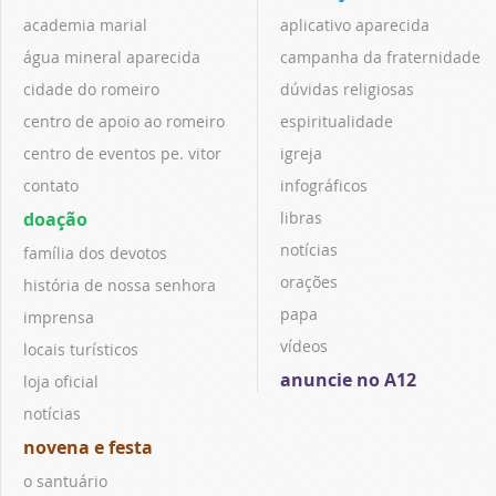
academia marial
aplicativo aparecida
água mineral aparecida
campanha da fraternidade
cidade do romeiro
dúvidas religiosas
centro de apoio ao romeiro
espiritualidade
centro de eventos pe. vitor
igreja
contato
infográficos
doação
libras
notícias
família dos devotos
orações
história de nossa senhora
papa
imprensa
vídeos
locais turísticos
anuncie no A12
loja oficial
notícias
novena e festa
o santuário