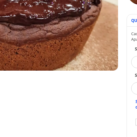
QU
Cad
Ap
S