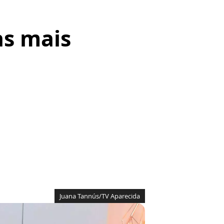
as mais
Juana Tannús/TV Aparecida