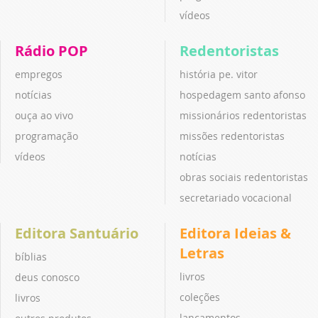
vídeos
Rádio POP
Redentoristas
empregos
história pe. vitor
notícias
hospedagem santo afonso
ouça ao vivo
missionários redentoristas
programação
missões redentoristas
vídeos
notícias
obras sociais redentoristas
secretariado vocacional
Editora Santuário
Editora Ideias &
Letras
bíblias
livros
deus conosco
coleções
livros
lançamentos