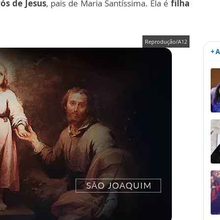
ós de Jesus
, pais de Maria Santíssima. Ela é
filha
Reprodução/A12
+ 