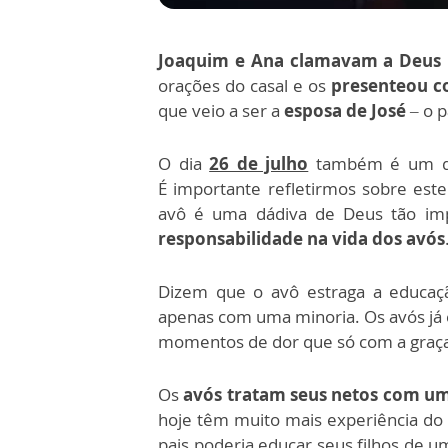
Joaquim e Ana clamavam a Deus 
orações do casal e os
presenteou c
que veio a ser a
esposa de José
– o p
O dia
26 de julho
também é um di
É importante refletirmos sobre est
avô é uma dádiva de Deus tão imp
responsabilidade na vida dos avós
Dizem que o avô estraga a educaçã
apenas com uma minoria. Os avós já e
momentos de dor que só com a graç
Os
avós tratam seus netos com um
hoje têm muito mais experiência do 
pais poderia educar seus filhos de 