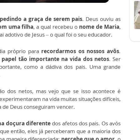
pedindo a graça de serem pais
. Deus ouviu as
om uma filha
, a qual recebeu o
nome de Maria
,
ai adotivo de Jesus – o qual foi o seu educador.
a próprio para
recordarmos os nossos avôs
.
e
papel tão importante na vida dos netos
. Ser
ortante, como a dádiva dos pais. Uma grande
.
o dos netos, mas vejo que se isso acontece é
xperimentaram na vida muitas situações difíceis,
a de Deus conseguiram vencer.
a doçura diferente
dos afetos dos pais. Os avós
que então, eles já perceberam que a maioria dos
uma maneira diferenciada;
percebe que o amor
, o