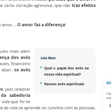
ue certa correção agressiva, que não
traz efeitos
e o amor…
O amor faz a diferença
!
muito mais além
ença dos avós
Leia Mais
vezes, financeiro
Qual o papel dos avós na
 dizer:
os avós
nossa vida espiritual?
QU
Nossos avós espirituais
vo
, pois celebrar
Cad
 da sabedoria
me
 vida que foi se
 de vida se aprende no convívio com as pessoas,