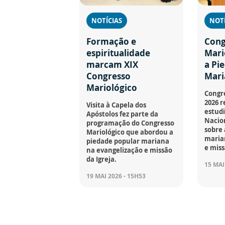
NOTÍCIAS
NOTÍ
Formação e
Cong
espiritualidade
Mari
marcam XIX
a Pi
Congresso
Mari
Mariológico
Congre
2026 r
Visita à Capela dos
estudi
Apóstolos fez parte da
Nacion
programação do Congresso
sobre 
Mariológico que abordou a
maria
piedade popular mariana
e miss
na evangelização e missão
da Igreja.
15 MAI
19 MAI 2026 - 15H53