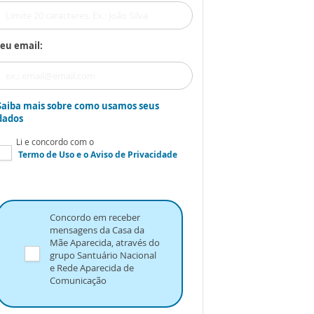
eu email:
Saiba mais sobre como usamos seus
dados
Li e concordo com o
Termo de Uso
e o
Aviso de Privacidade
Concordo em receber
mensagens da Casa da
Mãe Aparecida, através do
grupo Santuário Nacional
e Rede Aparecida de
Comunicação