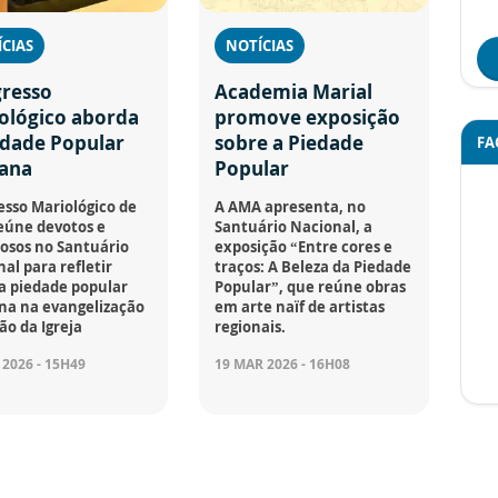
CIAS
NOTÍCIAS
resso
Academia Marial
ológico aborda
promove exposição
edade Popular
sobre a Piedade
FA
ana
Popular
sso Mariológico de
A AMA apresenta, no
eúne devotos e
Santuário Nacional, a
osos no Santuário
exposição “Entre cores e
al para refletir
traços: A Beleza da Piedade
a piedade popular
Popular”, que reúne obras
na na evangelização
em arte naïf de artistas
ão da Igreja
regionais.
 2026 - 15H49
19 MAR 2026 - 16H08