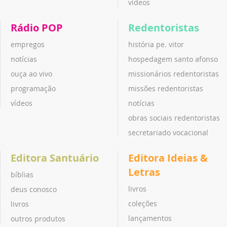
vídeos
Rádio POP
Redentoristas
empregos
história pe. vitor
notícias
hospedagem santo afonso
ouça ao vivo
missionários redentoristas
programação
missões redentoristas
vídeos
notícias
obras sociais redentoristas
secretariado vocacional
Editora Santuário
Editora Ideias &
Letras
bíblias
livros
deus conosco
coleções
livros
lançamentos
outros produtos