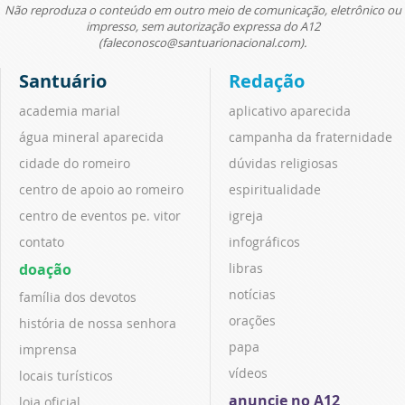
Não reproduza o conteúdo em outro meio de comunicação, eletrônico ou
impresso, sem autorização expressa do A12
(faleconosco@santuarionacional.com).
Santuário
Redação
academia marial
aplicativo aparecida
água mineral aparecida
campanha da fraternidade
cidade do romeiro
dúvidas religiosas
centro de apoio ao romeiro
espiritualidade
centro de eventos pe. vitor
igreja
contato
infográficos
doação
libras
notícias
família dos devotos
orações
história de nossa senhora
papa
imprensa
vídeos
locais turísticos
anuncie no A12
loja oficial