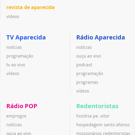
revista de aparecida
vídeos
TV Aparecida
Rádio Aparecida
notícias
notícias
programação
ouça ao vivo
tv ao vivo
podcast
vídeos
programação
programas
vídeos
Rádio POP
Redentoristas
empregos
história pe. vitor
notícias
hospedagem santo afonso
ouça ao vivo
missionários redentoristas