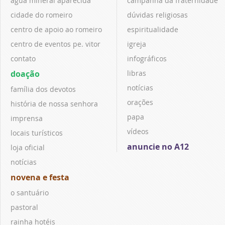
água mineral aparecida
campanha da fraternidade
cidade do romeiro
dúvidas religiosas
centro de apoio ao romeiro
espiritualidade
centro de eventos pe. vitor
igreja
contato
infográficos
doação
libras
notícias
família dos devotos
orações
história de nossa senhora
papa
imprensa
vídeos
locais turísticos
anuncie no A12
loja oficial
notícias
novena e festa
o santuário
pastoral
rainha hotéis