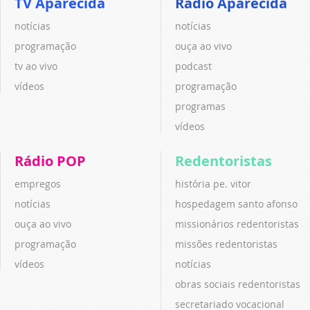
TV Aparecida
Rádio Aparecida
notícias
notícias
programação
ouça ao vivo
tv ao vivo
podcast
vídeos
programação
programas
vídeos
Rádio POP
Redentoristas
empregos
história pe. vitor
notícias
hospedagem santo afonso
ouça ao vivo
missionários redentoristas
programação
missões redentoristas
vídeos
notícias
obras sociais redentoristas
secretariado vocacional