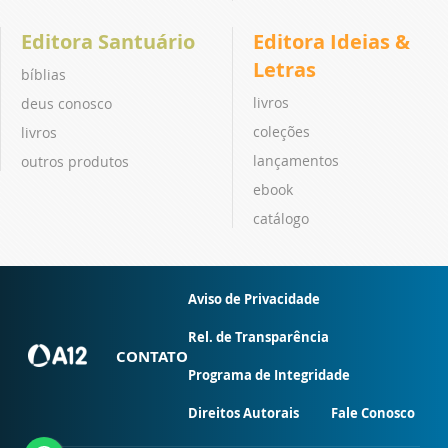
Editora Santuário
Editora Ideias &
Letras
bíblias
livros
deus conosco
coleções
livros
lançamentos
outros produtos
ebook
catálogo
Aviso de Privacidade
Rel. de Transparência
CONTATO
Programa de Integridade
Direitos Autorais
Fale Conosco