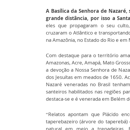
A Basílica da Senhora de Nazaré, 
grande distância, por isso a San
eles que propagaram o seu culto
cruzaram o Atlântico e transportando
na Amazônia, no Estado do Rio e em 
Com destaque para o território am
Amazonas, Acre, Amapá, Mato Grosso,
a devoção a Nossa Senhora de Nazaré
dos Jesuítas em meados de 1650. Ac
Nazaré veneradas no Brasil tenham
santeiros habilitados nas regiões p
destaca-se e é venerada em Belém d
“Relatos apontam que Plácido e
taperebazeiro (árvore do taperebá)
natural em meio a trepadeiras.