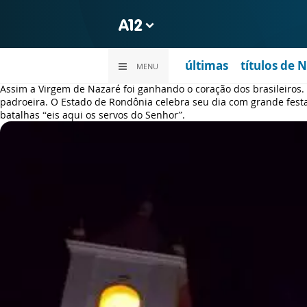
últimas
títulos de 
MENU
Assim a Virgem de Nazaré foi ganhando o coração dos brasileiros.
padroeira. O Estado de Rondônia celebra seu dia com grande festa
batalhas “eis aqui os servos do Senhor”.