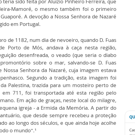
eria sido feita por Aluízio Pinheiro Ferreira, que
adeira-Mamoré, o mesmo também foi o primeiro
e Guaporé. A devoção a Nossa Senhora de Nazaré
gido em Portugal.
ro de 1182, num dia de nevoeiro, quando D. Fuas
de Porto de Mós, andava à caça nesta região,
guição desenfreada, o veado (que seria o diabo
do promontório sobre o mar, salvando-se D. Fuas
de Nossa Senhora da Nazaré, cuja imagem estava
enhasco. Segundo a tradição, esta imagem foi
da Palestina, trazida para um mosteiro perto de
 em 711, foi transportada até esta região pelo
Romano. Em ação de graças, neste local do milagre,
quena igreja - a Ermida da Memória. A partir do
o Santuário, que desde sempre recebeu a proteção
QU
do ao longo dos séculos, e que ainda hoje acolhe
todo o mundo”.¹
Cad