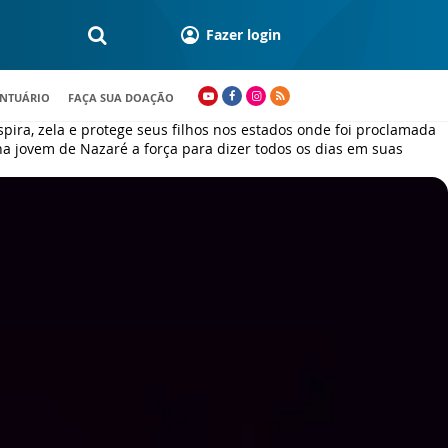
Fazer login
ANTUÁRIO
FAÇA SUA DOAÇÃO
pira, zela e protege seus filhos nos estados onde foi proclamada
a jovem de Nazaré a força para dizer todos os dias em suas