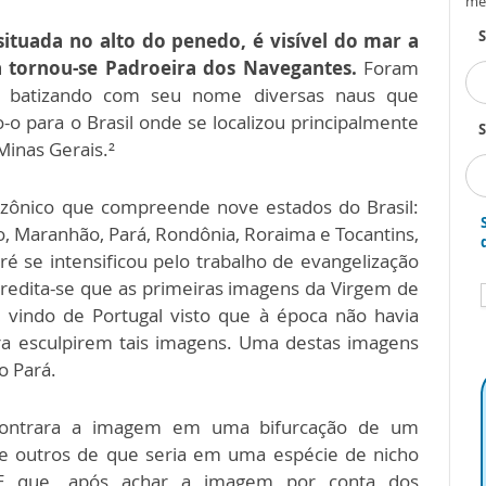
me
situada no alto do penedo, é visível do mar a
ta tornou-se Padroeira dos Navegantes.
Foram
, batizando com seu nome diversas naus que
-o para o Brasil onde se localizou principalmente
S
Minas Gerais.²
azônico que compreende nove estados do Brasil:
 Maranhão, Pará, Rondônia, Roraima e Tocantins,
 se intensificou pelo trabalho de evangelização
redita-se que as primeiras imagens da Virgem de
 vindo de Portugal visto que à época não havia
ara esculpirem tais imagens. Uma destas imagens
o Pará.
ncontrara a imagem em uma bifurcação de um
 e outros de que seria em uma espécie de nicho
 E que, após achar a imagem por conta dos