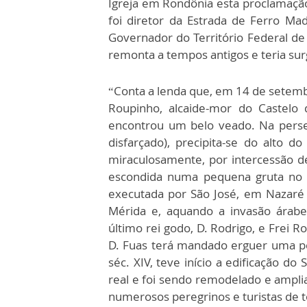
Igreja em Rondônia esta proclamação t
foi diretor da Estrada de Ferro M
Governador do Território Federal d
remonta a tempos antigos e teria sur
“Conta a lenda que, em 14 de setemb
Roupinho, alcaide-mor do Castelo 
encontrou um belo veado. Na perse
disfarçado), precipita-se do alto 
miraculosamente, por intercessão 
escondida numa pequena gruta no p
executada por São José, em Nazaré 
Mérida e, aquando a invasão árabe
último rei godo, D. Rodrigo, e Frei 
D. Fuas terá mandado erguer uma pe
séc. XIV, teve início a edificação d
real e foi sendo remodelado e amplia
numerosos peregrinos e turistas de 