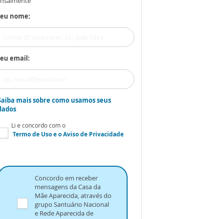
nsalmente
Seu nome:
eu email:
Saiba mais sobre como usamos seus
dados
Li e concordo com o
Termo de Uso
e o
Aviso de Privacidade
Concordo em receber
mensagens da Casa da
Mãe Aparecida, através do
grupo Santuário Nacional
e Rede Aparecida de