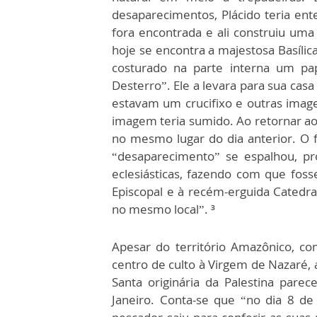
desaparecimentos, Plácido teria ent
fora encontrada e ali construiu uma
hoje se encontra a majestosa Basíli
costurado na parte interna um pa
Desterro”. Ele a levara para sua cas
estavam um crucifixo e outras image
imagem teria sumido. Ao retornar ao
no mesmo lugar do dia anterior. O fa
“desaparecimento” se espalhou, pr
eclesiásticas, fazendo com que foss
Episcopal e à recém-erguida Catedr
no mesmo local”. ³
Apesar do território Amazônico, co
centro de culto à Virgem de Nazaré, 
Santa originária da Palestina par
Janeiro. Conta-se que “no dia 8 d