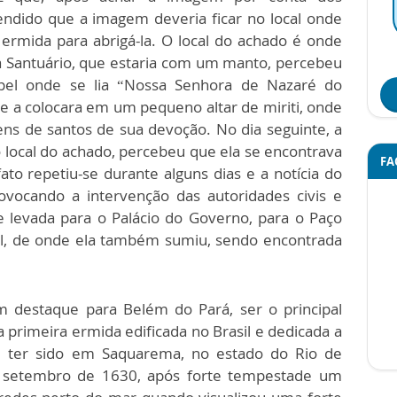
endido que a imagem deveria ficar no local onde
 ermida para abrigá-la. O local do achado é onde
ca Santuário, que estaria com um manto, percebeu
pel onde se lia “Nossa Senhora de Nazaré do
a e a colocara em um pequeno altar de miriti, onde
ns de santos de sua devoção. No dia seguinte, a
 local do achado, percebeu que ela se encontrava
FA
to repetiu-se durante alguns dias e a notícia do
ovocando a intervenção das autoridades civis e
e levada para o Palácio do Governo, para o Paço
al, de onde ela também sumiu, sendo encontrada
m destaque para Belém do Pará, ser o principal
a primeira ermida edificada no Brasil e dedicada a
ece ter sido em Saquarema, no estado do Rio de
e setembro de 1630, após forte tempestade um