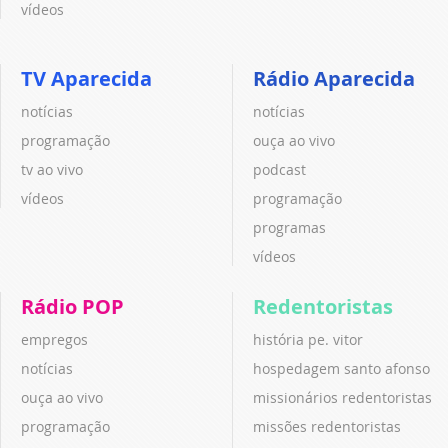
vídeos
TV Aparecida
Rádio Aparecida
notícias
notícias
programação
ouça ao vivo
tv ao vivo
podcast
vídeos
programação
programas
vídeos
Rádio POP
Redentoristas
empregos
história pe. vitor
notícias
hospedagem santo afonso
ouça ao vivo
missionários redentoristas
programação
missões redentoristas