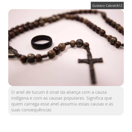
Gustavo Cabral/A12
O anel de tucum é sinal da aliança com a causa
indígena e com as causas populares. Significa que
quem carrega esse anel assumiu essas causas e as
suas consequências