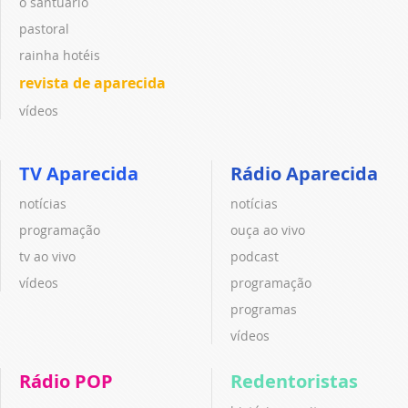
o santuário
pastoral
rainha hotéis
revista de aparecida
vídeos
TV Aparecida
Rádio Aparecida
notícias
notícias
programação
ouça ao vivo
tv ao vivo
podcast
vídeos
programação
programas
vídeos
Rádio POP
Redentoristas