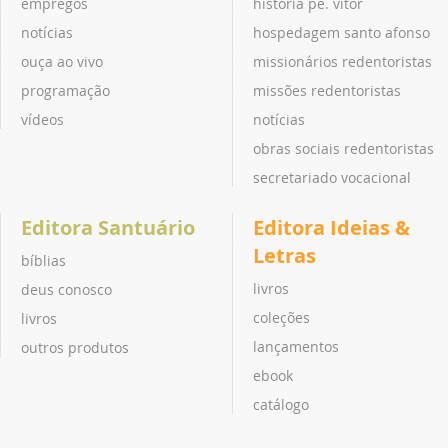
empregos
história pe. vitor
notícias
hospedagem santo afonso
ouça ao vivo
missionários redentoristas
programação
missões redentoristas
vídeos
notícias
obras sociais redentoristas
secretariado vocacional
Editora Santuário
Editora Ideias &
Letras
bíblias
livros
deus conosco
coleções
livros
lançamentos
outros produtos
ebook
catálogo