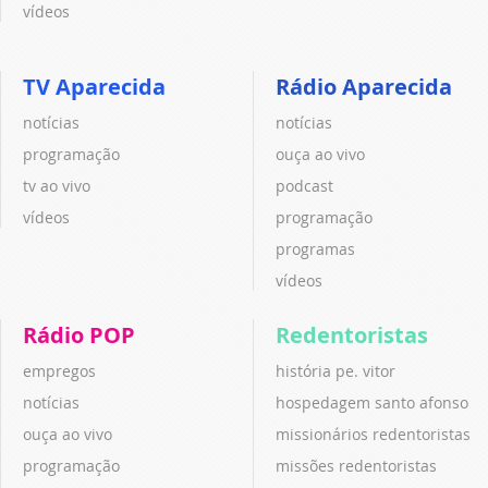
vídeos
TV Aparecida
Rádio Aparecida
notícias
notícias
programação
ouça ao vivo
tv ao vivo
podcast
vídeos
programação
programas
vídeos
Rádio POP
Redentoristas
empregos
história pe. vitor
notícias
hospedagem santo afonso
ouça ao vivo
missionários redentoristas
programação
missões redentoristas