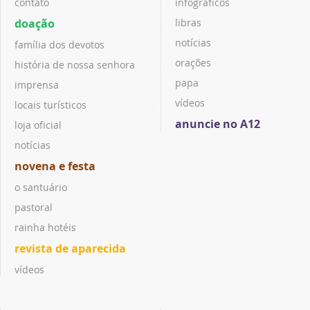
contato
infográficos
doação
libras
notícias
família dos devotos
orações
história de nossa senhora
papa
imprensa
vídeos
locais turísticos
anuncie no A12
loja oficial
notícias
novena e festa
o santuário
pastoral
rainha hotéis
revista de aparecida
vídeos