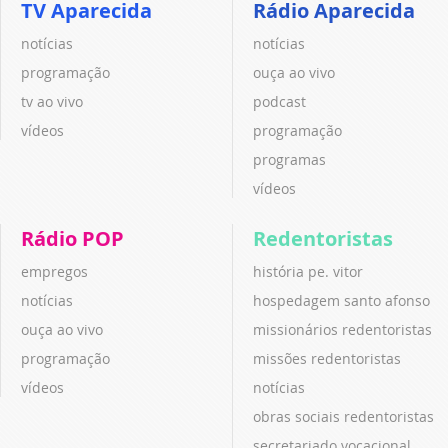
TV Aparecida
Rádio Aparecida
notícias
notícias
programação
ouça ao vivo
tv ao vivo
podcast
vídeos
programação
programas
vídeos
Rádio POP
Redentoristas
empregos
história pe. vitor
notícias
hospedagem santo afonso
ouça ao vivo
missionários redentoristas
programação
missões redentoristas
vídeos
notícias
obras sociais redentoristas
secretariado vocacional