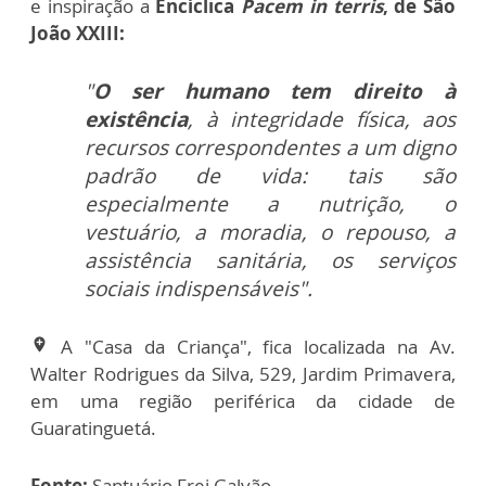
e inspiração a
Encíclica
Pacem in terris
, de São
João XXIII:
"
O ser humano tem direito à
existência
, à integridade física, aos
recursos correspondentes a um digno
padrão de vida: tais são
especialmente a nutrição, o
vestuário, a moradia, o repouso, a
assistência sanitária, os serviços
sociais indispensáveis".
A "Casa da Criança", fica localizada na Av.
add_location
Walter Rodrigues da Silva, 529, Jardim Primavera,
em uma região periférica da cidade de
Guaratinguetá.
Fonte:
Santuário Frei Galvão