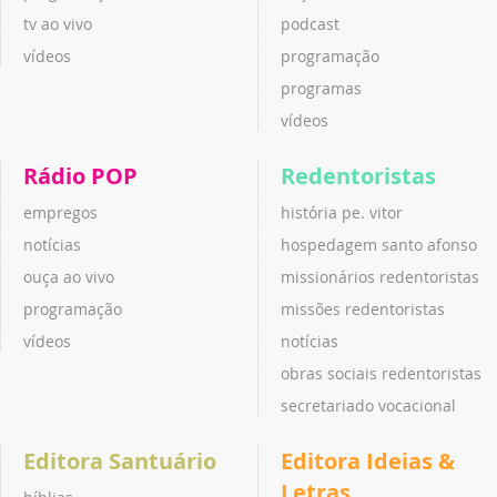
tv ao vivo
podcast
vídeos
programação
programas
vídeos
Rádio POP
Redentoristas
empregos
história pe. vitor
notícias
hospedagem santo afonso
ouça ao vivo
missionários redentoristas
programação
missões redentoristas
vídeos
notícias
obras sociais redentoristas
secretariado vocacional
Editora Santuário
Editora Ideias &
Letras