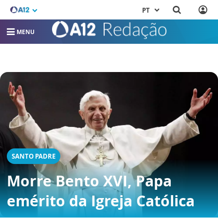
PT
MENU
SANTO PADRE
Morre Bento XVI, Papa
emérito da Igreja Católica