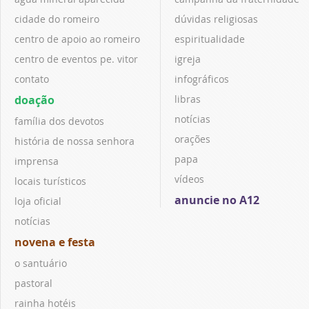
cidade do romeiro
dúvidas religiosas
centro de apoio ao romeiro
espiritualidade
centro de eventos pe. vitor
igreja
contato
infográficos
doação
libras
notícias
família dos devotos
orações
história de nossa senhora
papa
imprensa
vídeos
locais turísticos
anuncie no A12
loja oficial
notícias
novena e festa
o santuário
pastoral
rainha hotéis