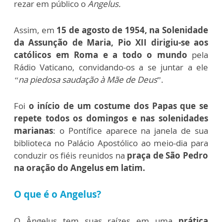
rezar em público o
Angelus.
Assim, em
15 de agosto de 1954, na Solenidade
da Assunção de Maria, Pio XII dirigiu-se aos
católicos em Roma e a todo o mundo
pela
Rádio Vaticano, convidando-os a se juntar a ele
“na piedosa saudação à Mãe de Deus
”.
Foi
o início de um costume dos Papas que se
repete todos os domingos e nas solenidades
marianas
: o Pontífice aparece na janela de sua
biblioteca no Palácio Apostólico ao meio-dia para
conduzir os fiéis reunidos na
praça de São Pedro
na oração do Angelus em latim.
O que é o Angelus?
O Ângelus tem suas raízes em uma
prática