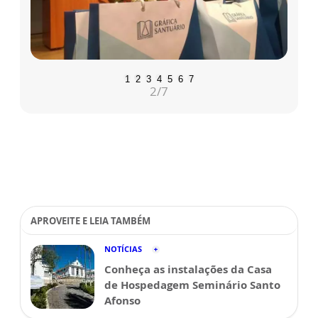
1
2
3
4
5
6
7
2
/7
APROVEITE E LEIA TAMBÉM
NOTÍCIAS
Conheça as instalações da Casa
de Hospedagem Seminário Santo
Afonso