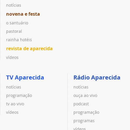
notícias
novena e festa
o santuário
pastoral
rainha hotéis
revista de aparecida
vídeos
TV Aparecida
Rádio Aparecida
notícias
notícias
programação
ouça ao vivo
tv ao vivo
podcast
vídeos
programação
programas
vídeos