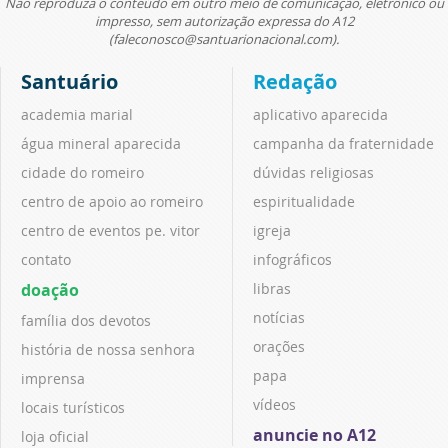
Não reproduza o conteúdo em outro meio de comunicação, eletrônico ou
impresso, sem autorização expressa do A12
(faleconosco@santuarionacional.com).
Santuário
Redação
academia marial
aplicativo aparecida
água mineral aparecida
campanha da fraternidade
cidade do romeiro
dúvidas religiosas
centro de apoio ao romeiro
espiritualidade
centro de eventos pe. vitor
igreja
contato
infográficos
doação
libras
notícias
família dos devotos
orações
história de nossa senhora
papa
imprensa
vídeos
locais turísticos
anuncie no A12
loja oficial