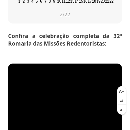
1
2
3
4
5
6
7
8
9
10
11
12
13
14
15
16
17
18
19
20
21
22
3
/22
Confira a celebração completa da 32ª
Romaria das Missões Redentoristas: