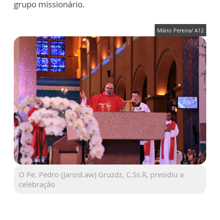
grupo missionário.
Mário Pereira/ A12
O Pe. Pedro (JarosŁaw) Gruzdz, C.Ss.R, presidiu a
celebração