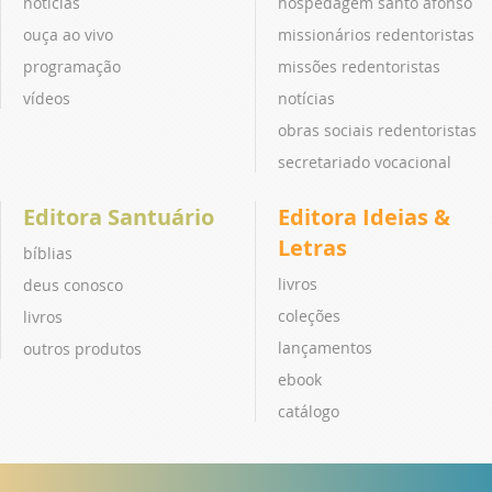
notícias
hospedagem santo afonso
ouça ao vivo
missionários redentoristas
programação
missões redentoristas
vídeos
notícias
obras sociais redentoristas
secretariado vocacional
Editora Santuário
Editora Ideias &
Letras
bíblias
livros
deus conosco
coleções
livros
lançamentos
outros produtos
ebook
catálogo