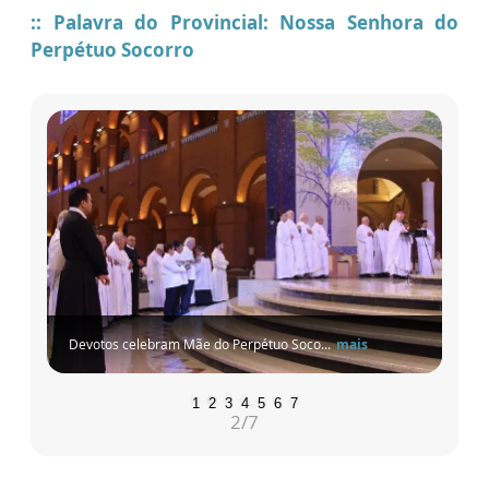
:: Palavra do Provincial: Nossa Senhora do
Perpétuo Socorro
Devotos celebram Mãe do Perpétuo Soco...
mais
1
2
3
4
5
6
7
2
/7