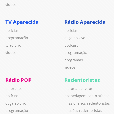
vídeos
TV Aparecida
Rádio Aparecida
notícias
notícias
programação
ouça ao vivo
tv ao vivo
podcast
vídeos
programação
programas
vídeos
Rádio POP
Redentoristas
empregos
história pe. vitor
notícias
hospedagem santo afonso
ouça ao vivo
missionários redentoristas
programação
missões redentoristas