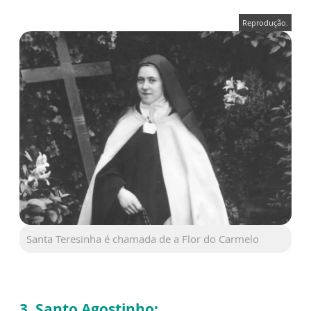
Reprodução.
Santa Teresinha é chamada de a Flor do Carmelo
3. Santo Agostinho: