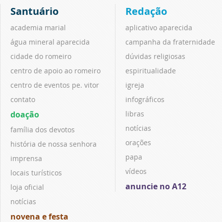
Santuário
Redação
academia marial
aplicativo aparecida
água mineral aparecida
campanha da fraternidade
cidade do romeiro
dúvidas religiosas
centro de apoio ao romeiro
espiritualidade
centro de eventos pe. vitor
igreja
contato
infográficos
doação
libras
notícias
família dos devotos
orações
história de nossa senhora
papa
imprensa
vídeos
locais turísticos
anuncie no A12
loja oficial
notícias
novena e festa