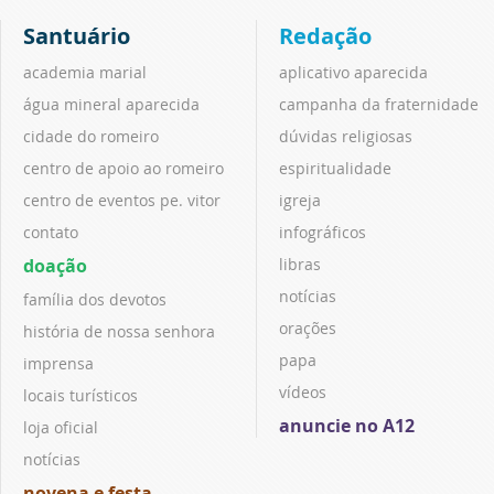
Santuário
Redação
academia marial
aplicativo aparecida
água mineral aparecida
campanha da fraternidade
cidade do romeiro
dúvidas religiosas
centro de apoio ao romeiro
espiritualidade
centro de eventos pe. vitor
igreja
contato
infográficos
doação
libras
notícias
família dos devotos
orações
história de nossa senhora
papa
imprensa
vídeos
locais turísticos
anuncie no A12
loja oficial
notícias
novena e festa