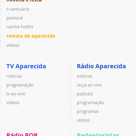
o santuário
pastoral
rainha hotéis
revista de aparecida
vídeos
TV Aparecida
Rádio Aparecida
notícias
notícias
programação
ouça ao vivo
tv ao vivo
podcast
vídeos
programação
programas
vídeos
Rádio POP
Redentoristas