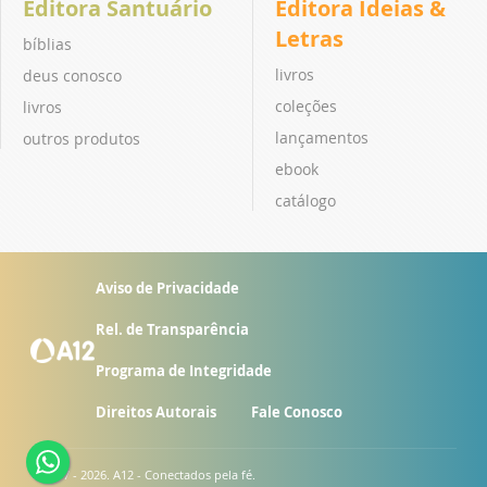
Editora Santuário
Editora Ideias &
Letras
bíblias
livros
deus conosco
coleções
livros
lançamentos
outros produtos
ebook
catálogo
Aviso de Privacidade
Rel. de Transparência
Programa de Integridade
Direitos Autorais
Fale Conosco
© 2007 - 2026. A12 - Conectados pela fé.