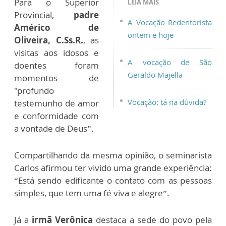
Para o Superior
LEIA MAIS
Provincial,
padre
A Vocação Redentorista
Américo de
ontem e hoje
Oliveira, C.Ss.R.
, as
visitas aos idosos e
A vocação de São
doentes foram
Geraldo Majella
momentos de
"profundo
Vocação: tá na dúvida?
testemunho de amor
e conformidade com
a vontade de Deus”.
Compartilhando da mesma opinião, o seminarista
Carlos afirmou ter vivido uma grande experiência:
“Está sendo edificante o contato com as pessoas
simples, que tem uma fé viva e alegre”.
Já a
irmã Verônica
destaca a sede do povo pela