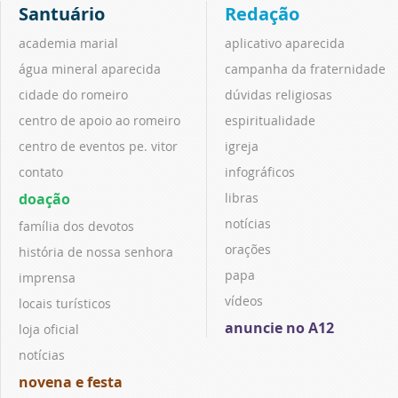
Santuário
Redação
academia marial
aplicativo aparecida
água mineral aparecida
campanha da fraternidade
cidade do romeiro
dúvidas religiosas
centro de apoio ao romeiro
espiritualidade
centro de eventos pe. vitor
igreja
contato
infográficos
doação
libras
notícias
família dos devotos
orações
história de nossa senhora
papa
imprensa
vídeos
locais turísticos
anuncie no A12
loja oficial
notícias
novena e festa