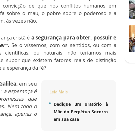
 convicção de que nos conflitos humanos em
nfa sobre o mau, o pobre sobre o poderoso e a
m, às vezes não.
ança cristã é
a segurança para obter, possuir e
er”
.
Se o víssemos, com os sentidos, ou com a
científicas, ou naturais, não teríamos mais
se supor que existem fatores reais de distinção
e a esperança da fé?
alilea,
em seu
,
“a esperança é
Leia Mais
promessas que
Dedique um oratório à
as. Nem todo o
Mãe do Perpétuo Socorro
ança, apenas o
em sua casa