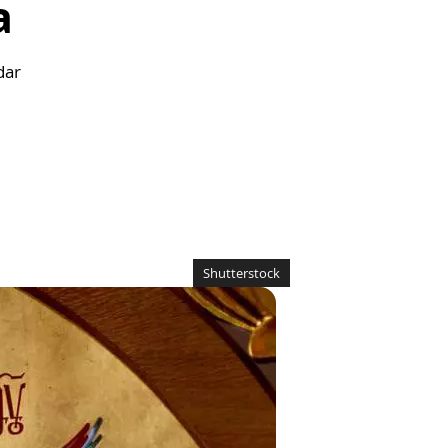
a
dar
Shutterstock