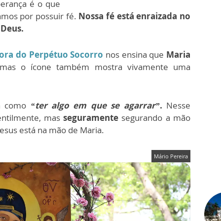
perança é o que
mos por possuir fé.
Nossa fé está enraizada no
 Deus.
ora do Perpétuo Socorro
nos ensina que
Maria
 mas o ícone também mostra vivamente uma
ta como
“ter algo em que se agarrar”
.
Nesse
gentilmente, mas
seguramente
segurando a mão
Jesus está na mão de Maria.
Mário Pereira