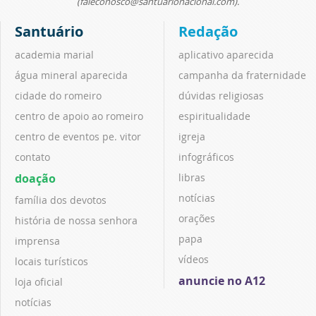
(faleconosco@santuarionacional.com).
Santuário
Redação
academia marial
aplicativo aparecida
água mineral aparecida
campanha da fraternidade
cidade do romeiro
dúvidas religiosas
centro de apoio ao romeiro
espiritualidade
centro de eventos pe. vitor
igreja
contato
infográficos
doação
libras
notícias
família dos devotos
orações
história de nossa senhora
papa
imprensa
vídeos
locais turísticos
anuncie no A12
loja oficial
notícias