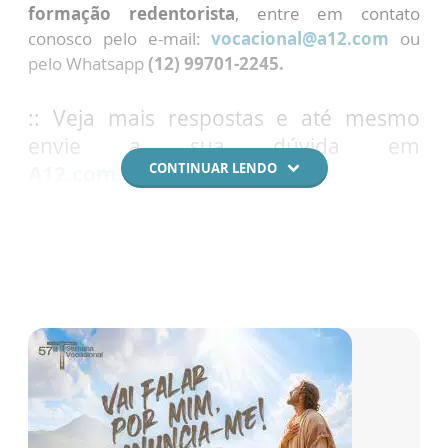
formação redentorista
, entre em contato
conosco pelo e-mail:
vocacional@a12.com
ou
pelo Whatsapp
(12) 99701-2245.
:: Veja mais respostas e até mesmo
envie a sua dúvida em
CONTINUAR LENDO
A12.com/duvidasvocacionais