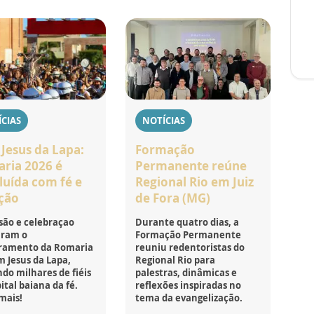
CIAS
NOTÍCIAS
Jesus da Lapa:
Formação
ria 2026 é
Permanente reúne
luída com fé e
Regional Rio em Juiz
ção
de Fora (MG)
são e celebraçao
Durante quatro dias, a
ram o
Formação Permanente
ramento da Romaria
reuniu redentoristas do
 Jesus da Lapa,
Regional Rio para
do milhares de fiéis
palestras, dinâmicas e
ital baiana da fé.
reflexões inspiradas no
mais!
tema da evangelização.