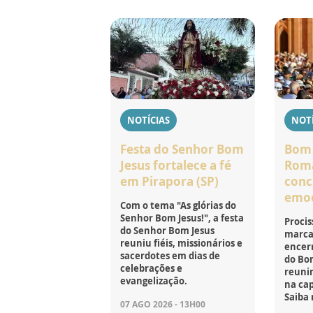
NOTÍCIAS
NOTÍ
Festa do Senhor Bom
Bom 
Jesus fortalece a fé
Roma
em Pirapora (SP)
conc
emo
Com o tema "As glórias do
Senhor Bom Jesus!", a festa
Procis
do Senhor Bom Jesus
marca
reuniu fiéis, missionários e
encer
sacerdotes em dias de
do Bom
celebrações e
reunin
evangelização.
na cap
Saiba 
07 AGO 2026 - 13H00