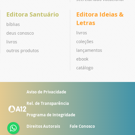
Editora Santuário
Editora Ideias &
Letras
bíblias
livros
deus conosco
coleções
livros
lançamentos
outros produtos
ebook
catálogo
Aviso de Privacidade
Rel. de Transparência
Programa de Integridade
Direitos Autorais
Fale Conosco