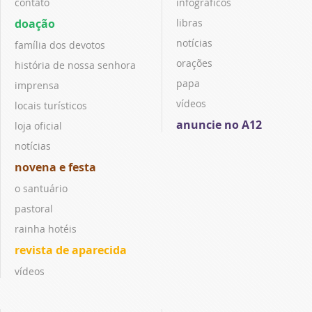
contato
infográficos
doação
libras
notícias
família dos devotos
orações
história de nossa senhora
papa
imprensa
vídeos
locais turísticos
anuncie no A12
loja oficial
notícias
novena e festa
o santuário
pastoral
rainha hotéis
revista de aparecida
vídeos