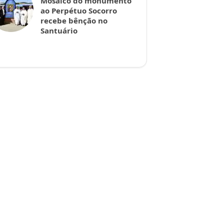
Mosaico do monumento
ao Perpétuo Socorro
recebe bênção no
Santuário