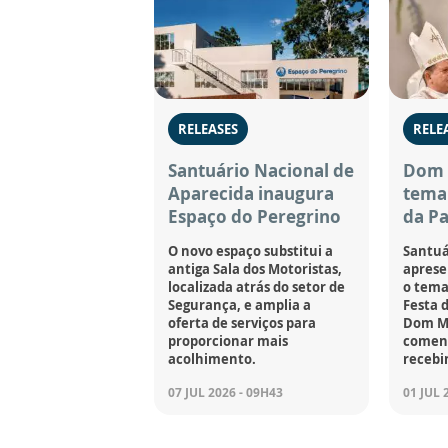
RELEASES
RELE
Santuário Nacional de
Dom 
Aparecida inaugura
tema 
Espaço do Peregrino
da Pa
O novo espaço substitui a
Santuá
antiga Sala dos Motoristas,
apresen
localizada atrás do setor de
o tema
Segurança, e amplia a
Festa 
oferta de serviços para
Dom M
proporcionar mais
coment
acolhimento.
recebi
07 JUL 2026 - 09H43
01 JUL 