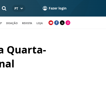
Fazer login
PT
0º
DOAÇÃO
REVISTA
LOJA
a Quarta-
nal