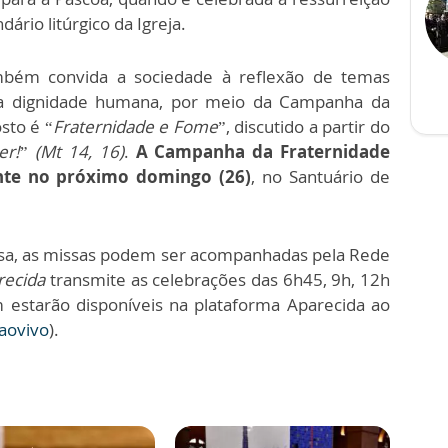
ário litúrgico da Igreja.
mbém convida a sociedade à reflexão de temas
 e a dignidade humana, por meio da Campanha da
sto é “
Fraternidade e Fome
”, discutido a partir do
er!
”
(Mt 14, 16)
.
A Campanha da Fraternidade
ente no próximo domingo (26)
, no Santuário de
asa, as missas podem ser acompanhadas pela Rede
recida
transmite as celebrações das 6h45, 9h, 12h
 estarão disponíveis na plataforma Aparecida ao
aovivo
).