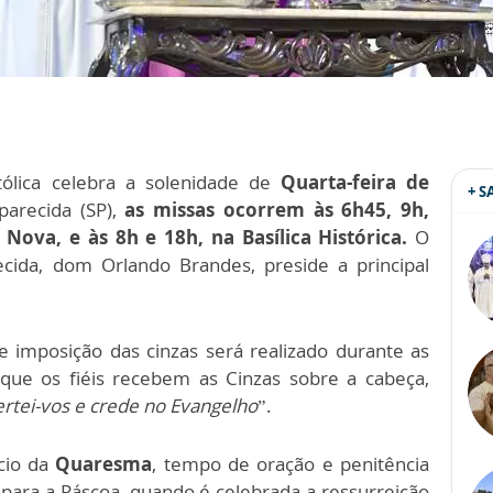
atólica celebra a solenidade de
Quarta-feira de
+ 
parecida (SP),
as missas ocorrem às 6h45, 9h,
 Nova, e às 8h e 18h, na Basílica Histórica.
O
cida, dom Orlando Brandes, preside a principal
 de imposição das cinzas será realizado durante as
ue os fiéis recebem as Cinzas sobre a cabeça,
rtei-vos e crede no Evangelho
”.
ício da
Quaresma
, tempo de oração e penitência
o para a Páscoa, quando é celebrada a ressurreição