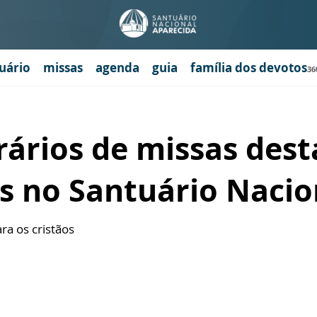
uário
missas
agenda
guia
família dos devotos
36
rários de missas dest
as no Santuário Nacio
ra os cristãos