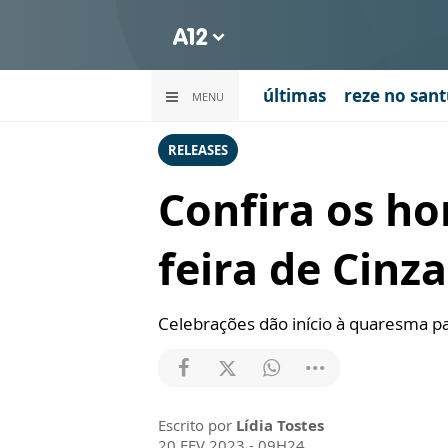
últimas
reze no sant
MENU
RELEASES
Confira os ho
feira de Cinz
Celebrações dão início à quaresma pa
Escrito por
Lídia Tostes
20 FEV 2023 - 09H24