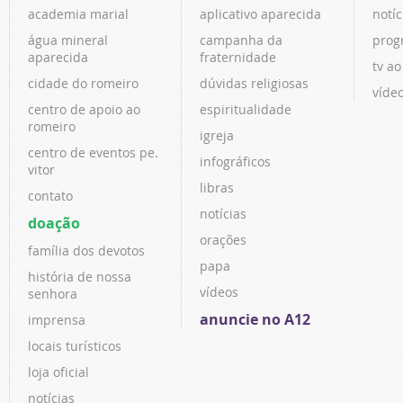
academia marial
aplicativo aparecida
notíc
água mineral
campanha da
prog
aparecida
fraternidade
tv ao
cidade do romeiro
dúvidas religiosas
víde
centro de apoio ao
espiritualidade
romeiro
igreja
centro de eventos pe.
infográficos
vitor
libras
contato
notícias
doação
orações
família dos devotos
papa
história de nossa
vídeos
senhora
anuncie no A12
imprensa
locais turísticos
loja oficial
notícias