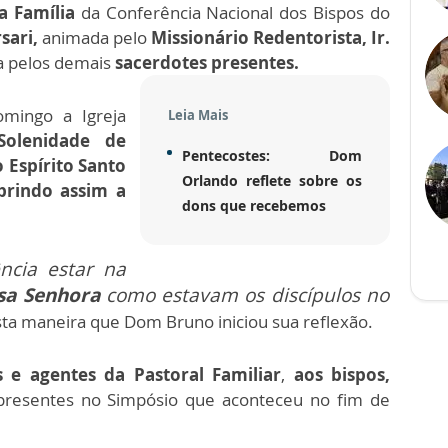
a Família
da Conferência Nacional dos Bispos do
sari,
animada pelo
Missionário Redentorista, Ir.
a pelos demais
sacerdotes presentes.
omingo a Igreja
Leia Mais
Solenidade de
Pentecostes: Dom
 Espírito Santo
Orlando reflete sobre os
prindo assim a
dons que recebemos
ncia estar na
sa Senhora
como estavam os discípulos no
sta maneira que Dom Bruno iniciou sua reflexão.
s e agentes da
Pastoral Familiar
,
aos bispos,
presentes no Simpósio que aconteceu no fim de