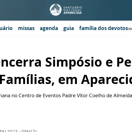
uário
missas
agenda
guia
família dos devotos
36
encerra Simpósio e P
Famílias, em Apareci
ana no Centro de Eventos Padre Vítor Coelho de Almeida
MAI 2023 - 09H15)