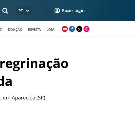
Fazer login
PT
0º
DOAÇÃO
REVISTA
LOJA
eregrinação
da
, em Aparecida (SP)