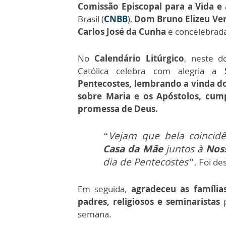
Comissão Episcopal para a Vida e 
Brasil (
CNBB
),
Dom Bruno Elizeu Ver
Carlos José da Cunha
e concelebrad
No
Calendário Litúrgico
, neste d
Católica celebra com alegria a
Pentecostes,
lembrando a vinda do
sobre Maria e os Apóstolos, cum
promessa de Deus.
“Vejam que bela coincidê
Casa da Mãe
juntos à
Nos
dia de Pentecostes”.
F
oi de
Em seguida,
agradeceu as família
padres, religiosos e seminaristas
semana.