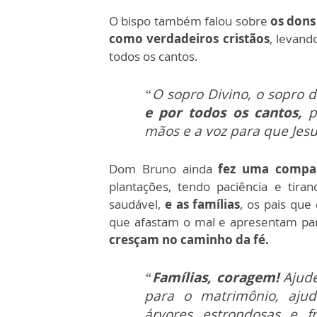
O bispo também falou sobre
os dons
como verdadeiros cristãos
, levand
todos os cantos.
“O sopro Divino, o sopro d
e por todos os cantos,
po
mãos e a voz para que Jesu
Dom Bruno ainda
fez uma compar
plantações, tendo paciência e tira
saudável,
e as famílias
, os pais que
que afastam o mal e apresentam par
cresçam no caminho da fé.
“
Famílias, coragem!
Ajude
para o matrimônio, ajud
árvores estrondosas e f