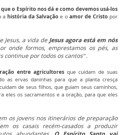
 que o Espírito nos dá e como devemos usá-los
o a
história da Salvação
e o
amor de Cristo
por
e Jesus, a vida de
Jesus agora está em nós
r onde formos, emprestamos os pés, as
s continue por todos os cantos”.
ação entre agricultores
que cuidam de suas
ndo as ervas daninhas para que a planta cresça
 cuidam de seus filhos, que guiam seus caminhos,
a eles os sacramentos e a oração, para que eles
m os jovens nos itinerários de preparação
em os casais recém-casados a produzir
rutos abundantes.
O Espírito Santo vai