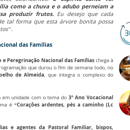
ília como a chuva e o adubo perneiam a
sa produzir frutos.
Eu desejo que cada
e tal forma que esta árvore bonita possa
tos”.
cional das Famílias
 e Peregrinação Nacional das Famílias
chega à
ogramação que durou o fim de semana todo, no
Coelho de Almeida
, que integra o complexo do
stá em unidade com o tema do
3º Ano Vocacional
lema é
“Corações ardentes, pés a caminho (Lc
lias e agentes da Pastoral Familiar, bispos,