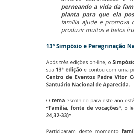
perneando a vida da fam
planta para que ela pos
família ajude e promova d
produzir muitos e belos fru
13º Simpósio e Peregrinação Na
Após três edições on-line, o
Simpósio
sua
13ª edição
e contou com uma pr
Centro de Eventos Padre Vítor 
Santuário Nacional de Aparecida.
O
tema
escolhido para este ano e
“Família, fonte de vocações”
, o 
24,32-33)”
.
Participaram deste momento
famí