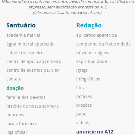
Não reproduza o conteúdo em outro meio de comunicação, eletrônico ou
impresso, sem autorização expressa do A12
(faleconosco@santuarionacional.com).
Santuário
Redação
academia marial
aplicativo aparecida
água mineral aparecida
campanha da fraternidade
cidade do romeiro
dúvidas religiosas
centro de apoio ao romeiro
espiritualidade
centro de eventos pe. vitor
igreja
contato
infográficos
doação
libras
notícias
família dos devotos
orações
história de nossa senhora
papa
imprensa
vídeos
locais turísticos
anuncie no A12
loja oficial