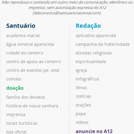
Não reproduza o conteúdo em outro meio de comunicação, eletrônico ou
impresso, sem autorização expressa do A12
(faleconosco@santuarionacional.com).
Santuário
Redação
academia marial
aplicativo aparecida
água mineral aparecida
campanha da fraternidade
cidade do romeiro
dúvidas religiosas
centro de apoio ao romeiro
espiritualidade
centro de eventos pe. vitor
igreja
contato
infográficos
doação
libras
notícias
família dos devotos
orações
história de nossa senhora
papa
imprensa
vídeos
locais turísticos
anuncie no A12
loja oficial