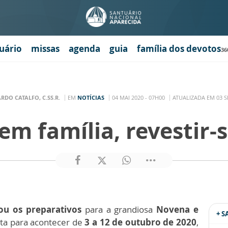
uário
missas
agenda
guia
família dos devotos
36
RDO CATALFO, C.SS.R.
EM
NOTÍCIAS
04 MAI 2020 - 07H00
ATUALIZADA EM 03 SE
m família, revestir-
u os preparativos
para a grandiosa
Novena e
+ 
sta para acontecer de
3 a 12 de outubro de 2020
,