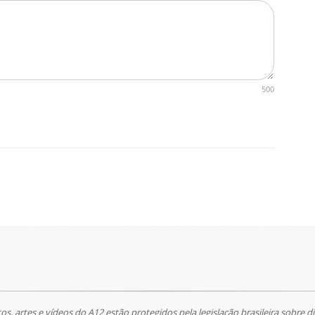
500
tos, artes e vídeos do A12 estão protegidos pela legislação brasileira sobre di