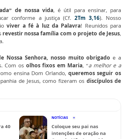
hada” de nossa vida
, é útil para ensinar, para
ucar conforme a justiça (Cf.
2Tm 3,16
). Nosso
ão
viver a fé à luz da Palavra
! Reunidos para
s
revestir nossa família com o projeto de Jesus
,
a.
e Nossa Senhora, nosso muito obrigado
e a
as. Com os
olhos fixos em Maria
, “
a melhor e a
 como ensina Dom Orlando,
queremos seguir os
panhia de Jesus, como fizeram os
discípulos de
NOTÍCIAS
a 40
Coloque seu pai nas
intenções de oração na