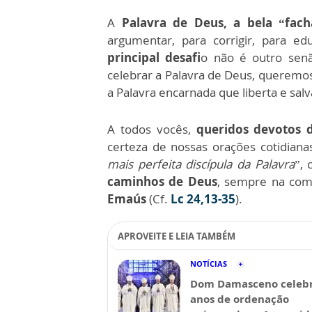
A
Palavra de Deus, a bela “fac
argumentar, para corrigir, para ed
principal desafi
o não é outro sen
celebrar a Palavra de Deus, queremo
a Palavra encarnada que liberta e salv
A todos vocês,
queridos devotos d
certeza de nossas orações cotidian
mais perfeita discípula da Palavra
”,
caminhos de Deus
, sempre na com
Emaús
(Cf.
Lc 24,13-35
).
APROVEITE E LEIA TAMBÉM
NOTÍCIAS
Dom Damasceno celebr
anos de ordenação