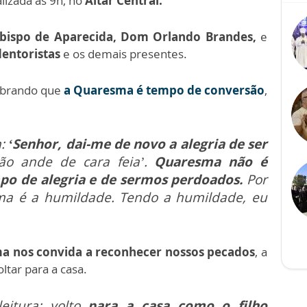
alizada às 9h, no
Altar Central.
bispo de Aparecida, Dom Orlando Brandes,
e
dentoristas
e os demais presentes.
mbrando que
a Quaresma é tempo de conversão
,
m:
‘Senhor, dai-me de novo a alegria de ser
ão ande de cara feia’.
Quaresma não é
mpo de alegria e de sermos perdoados.
Por
sma é a humildade. Tendo a humildade, eu
a nos convida a reconhecer nossos pecados
, a
tar para a casa.
itura: volto
para a casa como o filho