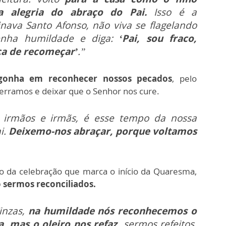
a alegria do abraço do Pai.
Isso é a
ava Santo Afonso, não viva se flagelando
enha humildade e diga:
‘Pai, sou fraco,
ça de recomeçar’
.”
gonha em reconhecer nossos pecados
, pelo
 erramos e deixar que o Senhor nos cure.
irmãos e irmãs, é esse tempo da nossa
i.
Deixemo-nos abraçar, porque voltamos
gico da celebração que marca o início da Quaresma,
 sermos reconciliados.
inzas,
na humildade nós reconhecemos o
a, mas o oleiro nos refaz,
sermos refeitos,