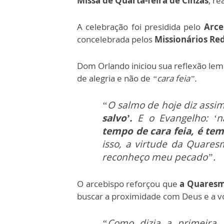
Missa de Quarta-feira de Cinzas
, re
A celebração foi presidida pelo
Arce
concelebrada pelos
Missionários Re
Dom Orlando iniciou sua reflexão le
de alegria e não de
“cara feia”.
“O salmo de hoje diz assi
salvo’.
E o Evangelho: ‘n
tempo de cara feia, é te
isso, a virtude da Quare
reconheço meu pecado”.
O arcebispo reforçou que
a Quaresm
buscar a proximidade com Deus e a vol
“Como dizia a primeira le