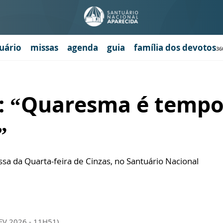
uário
missas
agenda
guia
família dos devotos
36
 “Quaresma é tempo 
”
sa da Quarta-feira de Cinzas, no Santuário Nacional
EV 2026 - 11H51)