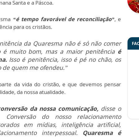
mana Santa e a Páscoa.
esma
“é tempo favorável de reconciliação”
, e
ncia para os cristãos.
nitência da Quaresma não é só não comer
FA
so é muito bom, mas a maior penitência
é
ma.
Isso é penitência, isso é pé no chão, os
o de quem me ofendeu.”
parte da vida do cristão, e que devemos pensar
idade, da nossa atualidade.
 conversão da nossa comunicação,
disse o
e. Conversão do nosso relacionamento
rados em mídias, inteligência artificial,
cionamento interpessoal.
Quaresma é