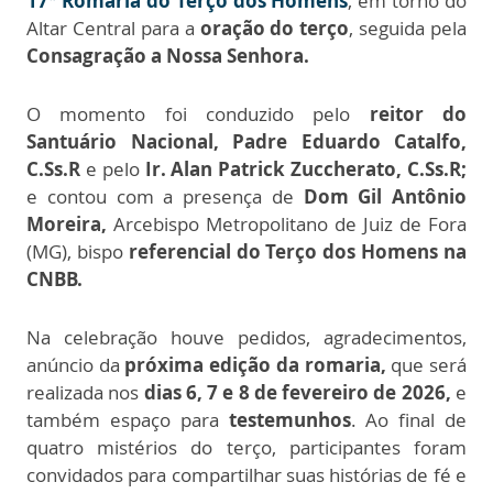
17ª Romaria do Terço dos Homens
, em torno do
Altar Central para a
oração do terço
, seguida pela
Consagração a Nossa Senhora.
O momento foi conduzido pelo
reitor do
Santuário Nacional, Padre Eduardo Catalfo,
C.Ss.R
e pelo
Ir. Alan Patrick Zuccherato, C.Ss.R;
e contou com a presença de
Dom Gil Antônio
Moreira,
Arcebispo Metropolitano de Juiz de Fora
(MG), bispo
referencial do Terço dos Homens na
CNBB.
Na celebração houve pedidos, agradecimentos,
anúncio da
próxima edição da romaria,
que será
realizada nos
dias 6, 7 e 8 de fevereiro de 2026,
e
também espaço para
testemunhos
. Ao final de
quatro mistérios do terço, participantes foram
convidados para compartilhar suas histórias de fé e