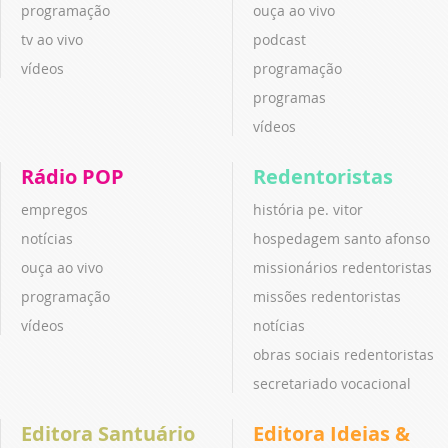
programação
ouça ao vivo
tv ao vivo
podcast
vídeos
programação
programas
vídeos
Rádio POP
Redentoristas
empregos
história pe. vitor
notícias
hospedagem santo afonso
ouça ao vivo
missionários redentoristas
programação
missões redentoristas
vídeos
notícias
obras sociais redentoristas
secretariado vocacional
Editora Santuário
Editora Ideias &