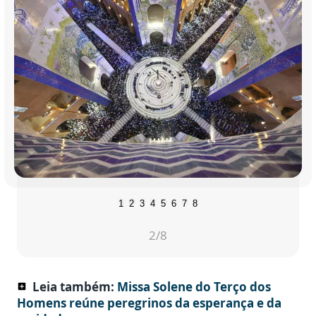
1
2
3
4
5
6
7
8
2
/8
Leia também:
Missa Solene do Terço dos
add_box
Homens reúne peregrinos da esperança e da