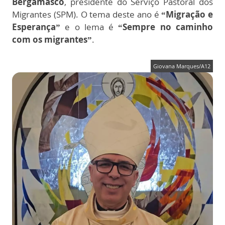
Bergamasco
, presidente do Serviço Pastoral dos
Migrantes (SPM). O tema deste ano é
“Migração e
Esperança”
e o lema é
“Sempre no caminho
com os migrantes”
.
Giovana Marques/A12