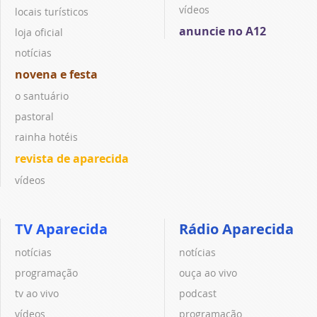
vídeos
locais turísticos
anuncie no A12
loja oficial
notícias
novena e festa
o santuário
pastoral
rainha hotéis
revista de aparecida
vídeos
TV Aparecida
Rádio Aparecida
notícias
notícias
programação
ouça ao vivo
tv ao vivo
podcast
vídeos
programação