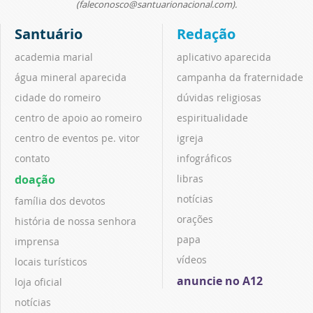
(faleconosco@santuarionacional.com).
Santuário
Redação
academia marial
aplicativo aparecida
água mineral aparecida
campanha da fraternidade
cidade do romeiro
dúvidas religiosas
centro de apoio ao romeiro
espiritualidade
centro de eventos pe. vitor
igreja
contato
infográficos
doação
libras
notícias
família dos devotos
orações
história de nossa senhora
papa
imprensa
vídeos
locais turísticos
anuncie no A12
loja oficial
notícias