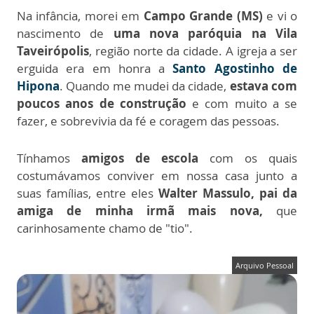
Na infância, morei em
Campo Grande (MS)
e vi o
nascimento de
uma nova paróquia na Vila
Taveirópolis
, região norte da cidade. A igreja a ser
erguida era em honra a
Santo Agostinho de
Hipona
. Quando me mudei da cidade,
estava com
poucos anos de construção
e com muito a se
fazer, e sobrevivia da fé e coragem das pessoas.
Tínhamos
amigos de escola
com os quais
costumávamos conviver em nossa casa junto a
suas famílias, entre eles
Walter Massulo, pai da
amiga de minha irmã mais nova,
que
carinhosamente chamo de "tio".
Arquivo Pessoal