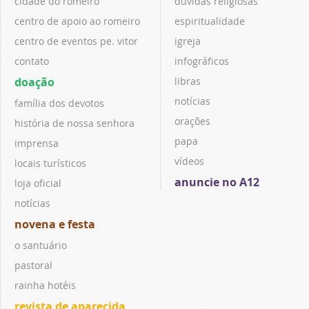
cidade do romeiro
dúvidas religiosas
centro de apoio ao romeiro
espiritualidade
centro de eventos pe. vitor
igreja
contato
infográficos
doação
libras
notícias
família dos devotos
orações
história de nossa senhora
papa
imprensa
vídeos
locais turísticos
anuncie no A12
loja oficial
notícias
novena e festa
o santuário
pastoral
rainha hotéis
revista de aparecida