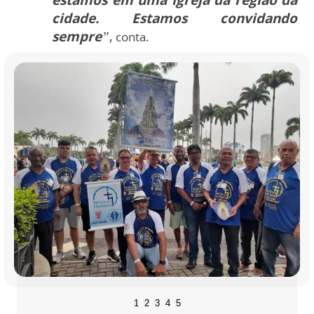
estamos em uma igreja da região da
cidade. Estamos convidando
sempre
”
,
conta.
1
2
3
4
5