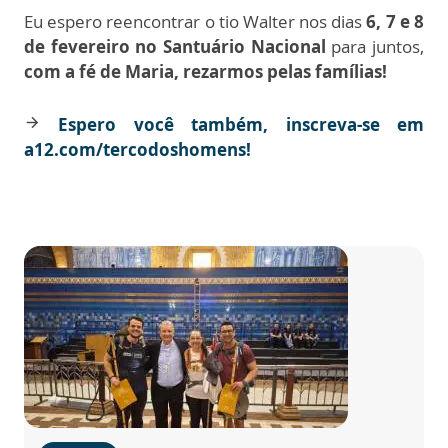
Eu espero reencontrar o tio Walter nos dias
6, 7 e 8
de fevereiro no Santuário Nacional
para juntos,
c
om a fé de Maria, rezarmos pelas famílias!
Espero você também, inscreva-se em
arrow_forward
a12.com/tercodoshomens!