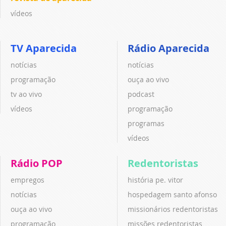
vídeos
TV Aparecida
Rádio Aparecida
notícias
notícias
programação
ouça ao vivo
tv ao vivo
podcast
vídeos
programação
programas
vídeos
Rádio POP
Redentoristas
empregos
história pe. vitor
notícias
hospedagem santo afonso
ouça ao vivo
missionários redentoristas
programação
missões redentoristas