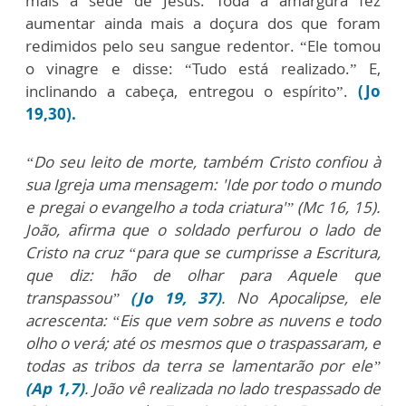
mais a sede de Jesus. Toda a amargura fez
aumentar ainda mais a doçura dos que foram
redimidos pelo seu sangue redentor. “Ele tomou
o vinagre e disse: “Tudo está realizado.” E,
inclinando a cabeça, entregou o espírito”.
(Jo
19,30).
“Do seu leito de morte, também Cristo confiou à
sua Igreja uma mensagem: 'Ide por todo o mundo
e pregai o evangelho a toda criatura'” (Mc 16, 15).
João, afirma que o soldado perfurou o lado de
Cristo na cruz “para que se cumprisse a Escritura,
que diz: hão de olhar para Aquele que
transpassou”
(Jo 19, 37)
. No Apocalipse, ele
acrescenta: “Eis que vem sobre as nuvens e todo
olho o verá; até os mesmos que o traspassaram, e
todas as tribos da terra se lamentarão por ele”
(Ap 1,7)
. João vê realizada no lado trespassado de