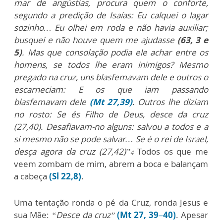
mar de angústias, procura quem o conforte,
segundo a predição de Isaías: Eu calquei o lagar
sozinho… Eu olhei em roda e não havia auxiliar;
busquei e não houve quem me ajudasse
(63, 3 e
5)
. Mas que consolação podia ele achar entre os
homens, se todos lhe eram inimigos? Mesmo
pregado na cruz, uns blasfemavam dele e outros o
escarneciam: E os que iam passando
blasfemavam dele
(Mt 27,39)
. Outros lhe diziam
no rosto: Se és Filho de Deus, desce da cruz
(27,40). Desafiavam-no alguns: salvou a todos e a
si mesmo não se pode salvar… Se é o rei de Israel,
desça agora da cruz (27,42)”
Todos os que me
4
veem zombam de mim, abrem a boca e balançam
a cabeça
(Sl 22,8)
.
Uma tentação ronda o pé da Cruz, ronda Jesus e
sua Mãe:
“Desce da cruz”
(Mt 27, 39–40)
. Apesar