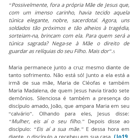
“Possivelmente, fora a própria Mãe de Jesus que,
com um imenso carinho, havia tecido aquela
túnica elegante, nobre, sacerdotal. Agora, uns
soldados tão próximos e tão alheios à tragédia,
sorteiam-na, brincam com ela. Para quem será a
túnica sagrada? Nega-se à Mãe o direito de
guardar as relíquias do seu Filho. Mais dor”
.
5
Maria permanece junto a cruz mesmo diante de
tanto sofrimento. Não está só! Junto a ela está a
irmã de sua mãe, Maria de Cléofas e também
Maria Madalena, de quem Jesus havia tirado sete
demônios. Silenciosa é também a presença do
discípulo amado, João, que ampara Maria em seu
“calvário”. Olhando para eles, Jesus disse:
“Mulher, eis aí o seu filho.”
Depois disse ao
discípulo:
“Eis aí a sua mãe.”
E dessa hora em
diante, o discípulo a recebeu em sua casa.
(Jo19,