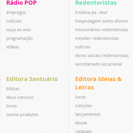
Rádio POP
Redentoristas
empregos
história pe. vitor
notícias
hospedagem santo afonso
ouça ao vivo
missionários redentoristas
programação
missões redentoristas
vídeos
notícias
obras sociais redentoristas
secretariado vocacional
Editora Santuário
Editora Ideias &
Letras
bíblias
livros
deus conosco
coleções
livros
lançamentos
outros produtos
ebook
catálogo