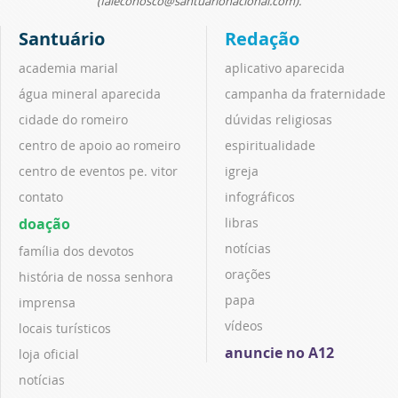
(faleconosco@santuarionacional.com).
Santuário
Redação
academia marial
aplicativo aparecida
água mineral aparecida
campanha da fraternidade
cidade do romeiro
dúvidas religiosas
centro de apoio ao romeiro
espiritualidade
centro de eventos pe. vitor
igreja
contato
infográficos
doação
libras
notícias
família dos devotos
orações
história de nossa senhora
papa
imprensa
vídeos
locais turísticos
anuncie no A12
loja oficial
notícias