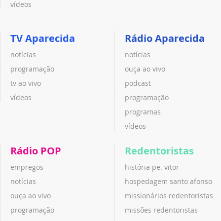
vídeos
TV Aparecida
Rádio Aparecida
notícias
notícias
programação
ouça ao vivo
tv ao vivo
podcast
vídeos
programação
programas
vídeos
Rádio POP
Redentoristas
empregos
história pe. vitor
notícias
hospedagem santo afonso
ouça ao vivo
missionários redentoristas
programação
missões redentoristas