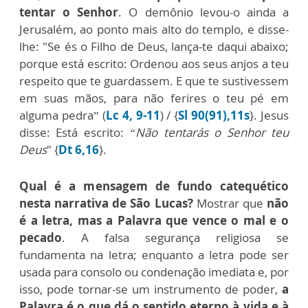
tentar o Senhor
. O demônio levou-o ainda a
Jerusalém, ao ponto mais alto do templo, e disse-
lhe: "Se és o Filho de Deus, lança-te daqui abaixo;
porque está escrito: Ordenou aos seus anjos a teu
respeito que te guardassem. E que te sustivessem
em suas mãos, para não ferires o teu pé em
alguma pedra” (
Lc 4, 9-11
) / {
Sl 90(91),11s
}. Jesus
disse: Está escrito:
“Não tentarás o Senhor teu
Deus
" {
Dt 6,16
}.
Qual é a mensagem de fundo catequético
nesta narrativa de São Lucas?
Mostrar que
não
é a letra, mas a Palavra que vence o mal e o
pecado
. A falsa segurança religiosa se
fundamenta na letra; enquanto a letra pode ser
usada para consolo ou condenação imediata e, por
isso, pode tornar-se um instrumento de poder,
a
Palavra é o que dá o sentido eterno à vida e à