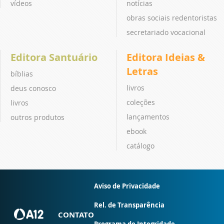
vídeos
notícias
obras sociais redentoristas
secretariado vocacional
Editora Santuário
Editora Ideias &
Letras
bíblias
livros
deus conosco
coleções
livros
lançamentos
outros produtos
ebook
catálogo
Aviso de Privacidade
Rel. de Transparência
CONTATO
Programa de Integridade