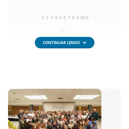
1
2
3
4
5
6
7
8
9
10
11
4
/11
CONTINUAR LENDO