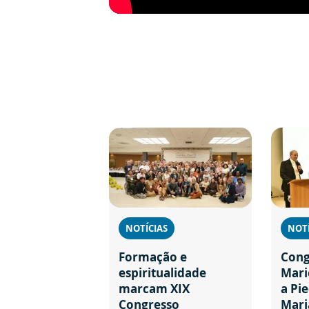
NOTÍCIAS
NOTÍ
Formação e
Cong
espiritualidade
Mari
marcam XIX
a Pi
Congresso
Mari