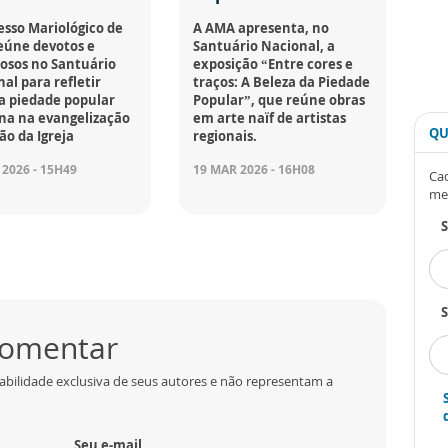
sso Mariológico de
A AMA apresenta, no
eúne devotos e
Santuário Nacional, a
osos no Santuário
exposição “Entre cores e
al para refletir
traços: A Beleza da Piedade
a piedade popular
Popular”, que reúne obras
na na evangelização
em arte naïf de artistas
QU
ão da Igreja
regionais.
 2026 - 15H49
19 MAR 2026 - 16H08
Cad
me
S
 comentar
abilidade exclusiva de seus autores e não representam a
Seu e-mail