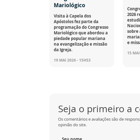
Mariológico
Congre
2026 r
Visita à Capela dos
estudi
Apóstolos fez parte da
Nacion
programação do Congresso
sobre 
Mariológico que abordou a
maria
piedade popular mariana
e miss
na evangelização e missão
da Igreja.
15 MAI
19 MAI 2026 - 15H53
Seja o primeiro a
Os comentários e avaliações são de respons
opinião do site.
Seu nome