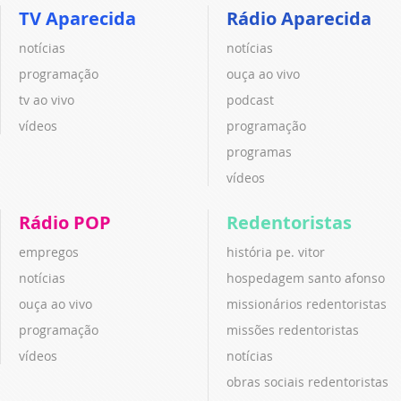
TV Aparecida
Rádio Aparecida
notícias
notícias
programação
ouça ao vivo
tv ao vivo
podcast
vídeos
programação
programas
vídeos
Rádio POP
Redentoristas
empregos
história pe. vitor
notícias
hospedagem santo afonso
ouça ao vivo
missionários redentoristas
programação
missões redentoristas
vídeos
notícias
obras sociais redentoristas