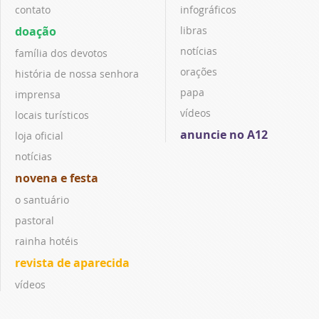
contato
infográficos
doação
libras
notícias
família dos devotos
orações
história de nossa senhora
papa
imprensa
vídeos
locais turísticos
anuncie no A12
loja oficial
notícias
novena e festa
o santuário
pastoral
rainha hotéis
revista de aparecida
vídeos