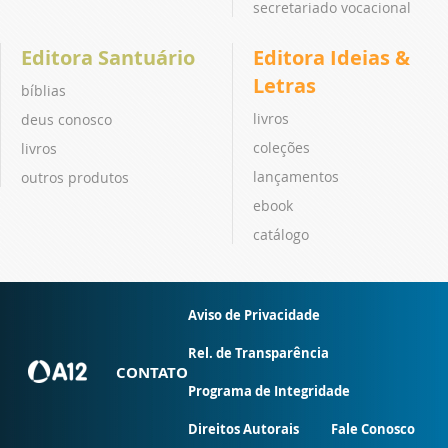
secretariado vocacional
Editora Santuário
Editora Ideias &
Letras
bíblias
livros
deus conosco
coleções
livros
lançamentos
outros produtos
ebook
catálogo
Aviso de Privacidade
Rel. de Transparência
CONTATO
Programa de Integridade
Direitos Autorais
Fale Conosco