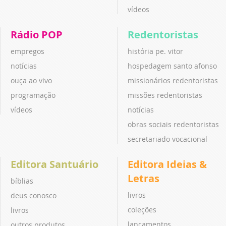
vídeos
Rádio POP
Redentoristas
empregos
história pe. vitor
notícias
hospedagem santo afonso
ouça ao vivo
missionários redentoristas
programação
missões redentoristas
vídeos
notícias
obras sociais redentoristas
secretariado vocacional
Editora Santuário
Editora Ideias &
Letras
bíblias
livros
deus conosco
coleções
livros
lançamentos
outros produtos