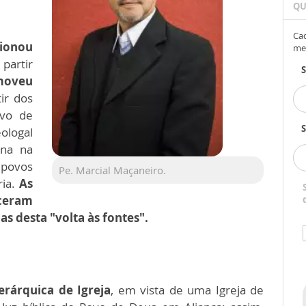
QU
Cad
ionou
me
partir
moveu
ir dos
ovo de
S
ologal
ina na
s povos
Pe. Marcial Maçaneiro.
ria.
As
ceram
as desta "volta às fontes".
erárquica de Igreja
, em vista de uma Igreja de