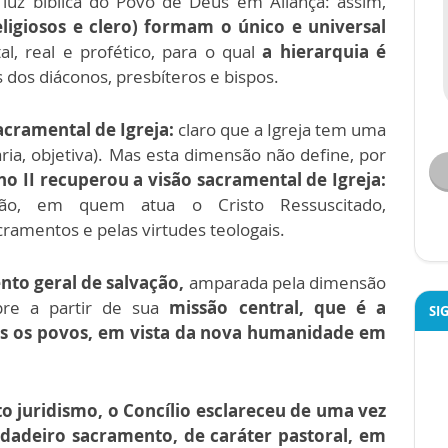
uz bíblica do Povo de Deus em Aliança: assim,
religiosos e clero) formam o único e universal
al, real e profético, para o qual
a hierarquia é
s dos diáconos, presbíteros e bispos.
sacramental de Igreja:
claro que a Igreja tem uma
ária, objetiva). Mas esta dimensão não define, por
o II recuperou a visão sacramental de Igreja:
ção, em quem atua o Cristo Ressuscitado,
cramentos e pelas virtudes teologais.
nto geral de salvação,
amparada pela dimensão
mpre a partir de sua
missão central, que é a
SI
s os povos, em vista da nova humanidade em
to juridismo, o Concílio esclareceu de uma vez
dadeiro sacramento, de caráter pastoral, em