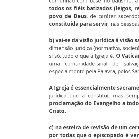
comunhão com base no batismo, à l
todos os fiéis batizados (leigos, 
povo de Deus
, de caráter sacerdot
constituída para servir
, nas pessoa
b) vai-se da visão jurídica à visão 
dimensão jurídica (normativa, societ
si só, tudo o que a Igreja é.
O Vatican
uma comunidade-sinal de salva
especialmente pela Palavra, pelos Sa
A Igreja é essencialmente sacrame
jurídica que a constitui, mas se
proclamação do Evangelho a todo
Cristo.
c) na esteira de revisão de um cer
por todas que o episcopado é ver