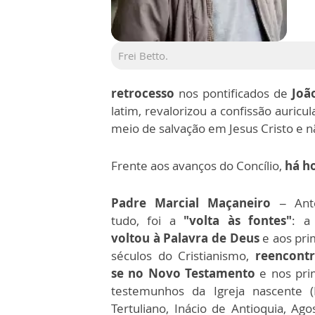
Frei Betto.
retrocesso
nos pontificados de
Joã
latim, revalorizou a confissão auricul
meio de salvação em Jesus Cristo e nã
Frente aos avanços do Concílio,
há ho
Padre Marcial Maçaneiro –
Ant
tudo, foi a
"volta às fontes"
: a 
voltou à Palavra de Deus
e aos pri
séculos do Cristianismo,
reencontr
se no Novo Testamento
e nos pri
testemunhos da Igreja nascente (I
Tertuliano, Inácio de Antioquia, Ago