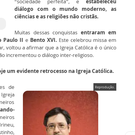
“sociedade perfeita”, e
estabeleceu
diálogo com o mundo moderno, as
ciências e as religiões não cristãs.
Muitas dessas conquistas
entraram em
o Paulo II
e
Bento XVI.
Este celebrou missa em
ar, voltou a afirmar que a Igreja Católica é o único
o incrementou o diálogo inter-religioso.
je um evidente retrocesso na Igreja Católica.
es de
Reprodução.
Igreja
meiros
ando-
meiros
rineu,
stinho,