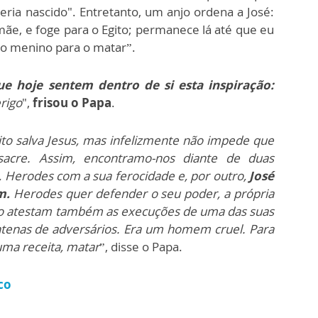
eria nascido". Entretanto, um anjo ordena a José:
ãe, e foge para o Egito; permanece lá até que eu
 do menino para o matar”.
e hoje sentem dentro de si esta inspiração:
rigo
",
frisou o Papa
.
ito salva Jesus, mas infelizmente não impede que
acre. Assim, encontramo-nos diante de duas
, Herodes com a sua ferocidade e, por outro,
José
m.
Herodes quer defender o seu poder, a própria
mo atestam também as execuções de uma das suas
entenas de adversários. Era um homem cruel. Para
uma receita, matar
”, disse o Papa.
co