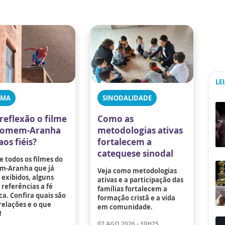
LE
EMA
SINODALIDADE
reflexão o filme
Como as
Homem-Aranha
metodologias ativas
aos fiéis?
fortalecem a
catequese sinodal
 todos os filmes do
-Aranha que já
Veja como metodologias
exibidos, alguns
ativas e a participação das
referências a fé
famílias fortalecem a
ca. Confira quais são
formação cristã e a vida
relações e o que
em comunidade.
!
07 AGO 2026 - 10H25