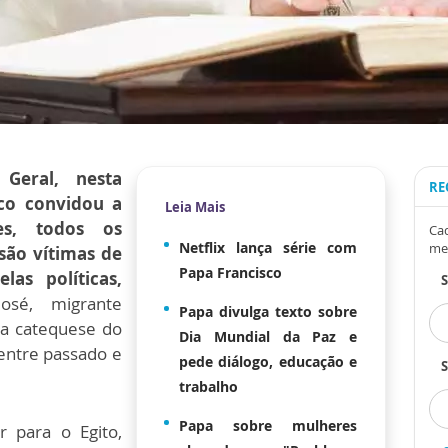
 Geral, nesta
RE
sco convidou a
Leia Mais
es, todos os
Cad
Netflix lança série com
me
são vítimas de
Papa Francisco
las políticas,
sé, migrante
Papa divulga texto sobre
da catequese do
Dia Mundial da Paz e
entre passado e
pede diálogo, educação e
S
trabalho
Papa sobre mulheres
r para o Egito,