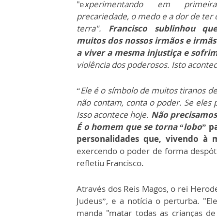
"e
xperimentando em primei
precariedade, o medo e a dor de ter 
terra".
Francisco sublinhou qu
muitos dos nossos irmãos e irmãs
a viver a mesma injustiça e sofri
violência dos poderosos. Isto acont
“
Ele é o símbolo de muitos tiranos d
não contam, conta o poder. Se eles
Isso acontece hoje.
Não precisamos r
É o homem que se torna “lobo
” p
personalidades que, vivendo à 
exercendo o poder de forma despóti
refletiu Francisco.
Através dos Reis Magos, o rei Hero
Judeus”, e a notícia o perturba. "
manda "matar todas as crianças de