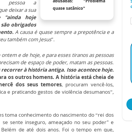
abusadas: "Problema
ra pessoa a
quase satânico"
que deixar a sua
e "ainda hoje
 são obrigados
mento.
A causa é quase sempre a prepotência e a
eceu também com Jesus
".
e ontem e de hoje, e para esses tiranos as pessoas
 precisam de espaço de poder, matam as pessoas.
ecorrer à história antiga. Isso acontece hoje.
ara os outros homens. A história está cheia de
mercê dos seus temores
, procuram vencê-los,
ca e praticando gestos de violência desumanos”,
des toma conhecimento do nascimento do “rei dos
Ele se sente inseguro, ameaçado no seu poder" e
 Belém de até dois anos. Foi o tempo em que,