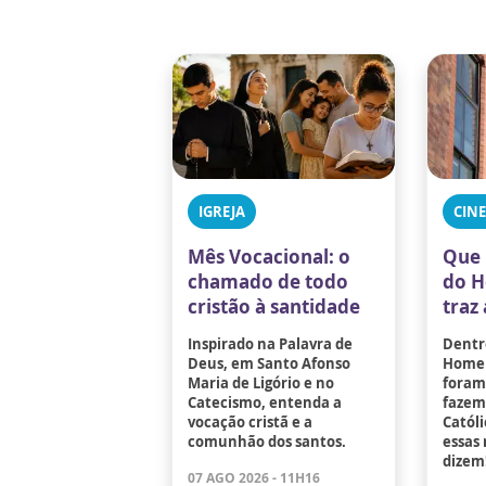
IGREJA
CIN
Mês Vocacional: o
Que 
chamado de todo
do 
cristão à santidade
traz 
Inspirado na Palavra de
Dentre
Deus, em Santo Afonso
Homem
Maria de Ligório e no
foram 
Catecismo, entenda a
fazem 
vocação cristã e a
Católi
comunhão dos santos.
essas 
dizem
07 AGO 2026 - 11H16