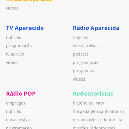
vídeos
TV Aparecida
Rádio Aparecida
notícias
notícias
programação
ouça ao vivo
tv ao vivo
podcast
vídeos
programação
programas
vídeos
Rádio POP
Redentoristas
empregos
história pe. vitor
notícias
hospedagem santo afonso
ouça ao vivo
missionários redentoristas
programação
missões redentoristas