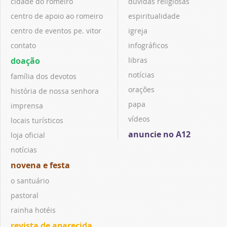
cidade do romeiro
dúvidas religiosas
centro de apoio ao romeiro
espiritualidade
centro de eventos pe. vitor
igreja
contato
infográficos
doação
libras
notícias
família dos devotos
orações
história de nossa senhora
papa
imprensa
vídeos
locais turísticos
anuncie no A12
loja oficial
notícias
novena e festa
o santuário
pastoral
rainha hotéis
revista de aparecida