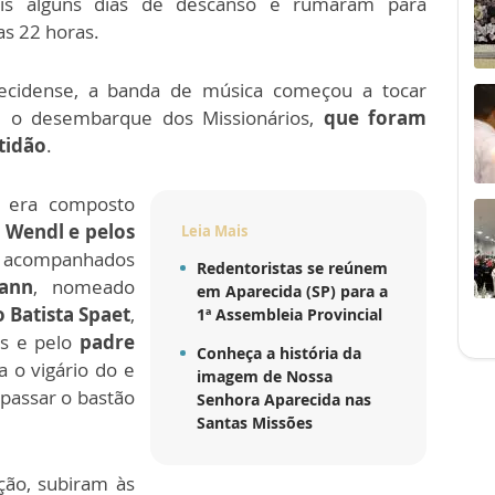
ais alguns dias de descanso e rumaram para
as 22 horas.
ecidense, a banda de música começou a tocar
m o desembarque dos Missionários,
que foram
tidão
.
s era composto
 Wendl e pelos
Leia Mais
acompanhados
Redentoristas se reúnem
ann
, nomeado
em Aparecida (SP) para a
 Batista Spaet
,
1ª Assembleia Provincial
ás e pelo
padre
Conheça a história da
a o vigário do e
imagem de Nossa
 passar o bastão
Senhora Aparecida nas
Santas Missões
ção, subiram às