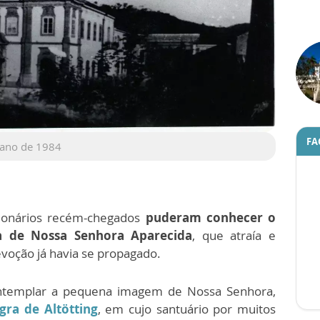
FA
 ano de 1984
sionários recém-chegados
puderam conhecer o
a de Nossa Senhora Aparecida
, que atraía e
evoção já havia se propagado.
ntemplar a pequena imagem de Nossa Senhora,
ra de Altötting
, em cujo santuário por muitos