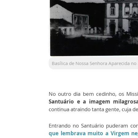
Basílica de Nossa Senhora Aparecida no
No outro dia bem cedinho, os Mis
Santuário e a imagem milagros
continua atraindo tanta gente, cuja d
Entrando no Santuário puderam co
que lembrava muito a Virgem neg