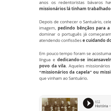
anos os redentoristas bávaros ha
missionários lá tinham trabalhado
Depois de conhecer o Santuário, ce
imagem,
pedindo bênçãos para a
dominar o português já começaram 
atendendo confissões
e cuidando do
Em pouco tempo foram se acostumand
língua e
dedicando-se incansave
povo da vila
. Aqueles missionário
“missionários da capela” ou miss
que vinham ao Santuário.