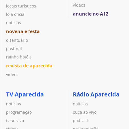
vídeos
locais turísticos
anuncie no A12
loja oficial
notícias
novena e festa
o santuário
pastoral
rainha hotéis
revista de aparecida
vídeos
TV Aparecida
Rádio Aparecida
notícias
notícias
programação
ouça ao vivo
tv ao vivo
podcast
vídeos
programação