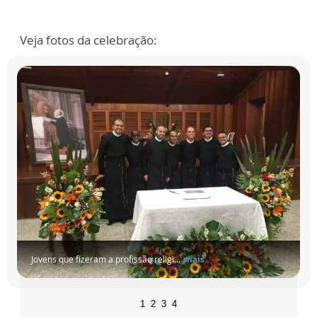
Veja fotos da celebração:
Jovens que fizeram a profissão religi...
mais
1
2
3
4