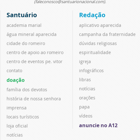
(faleconosco@santuarionacional.com).
Santuário
Redação
academia marial
aplicativo aparecida
água mineral aparecida
campanha da fraternidade
cidade do romeiro
dúvidas religiosas
centro de apoio ao romeiro
espiritualidade
centro de eventos pe. vitor
igreja
contato
infográficos
doação
libras
notícias
família dos devotos
orações
história de nossa senhora
papa
imprensa
vídeos
locais turísticos
anuncie no A12
loja oficial
notícias